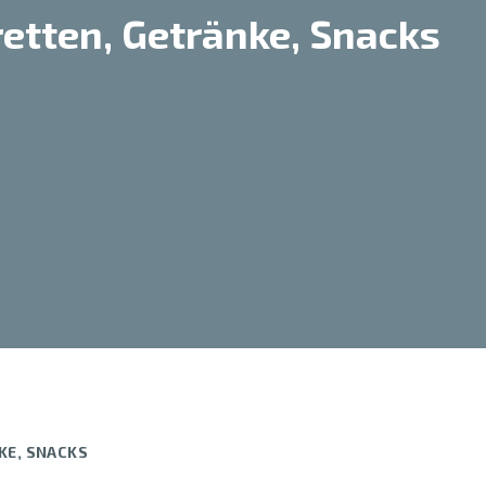
retten, Getränke, Snacks
KE, SNACKS