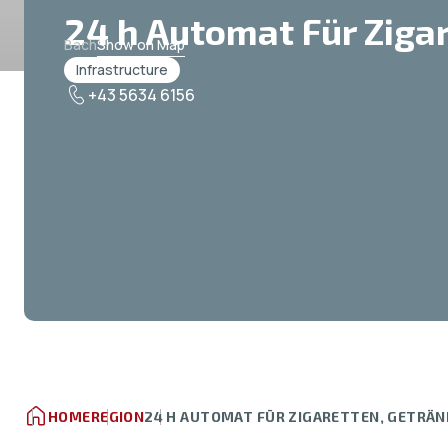
24 h Automat Für Ziga
Bach
Show on Map
Infrastructure
+43 5634 6156
HOME
REGION
24 H AUTOMAT FÜR ZIGARETTEN, GETRÄN