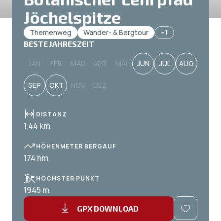
Jöchelspitze
Themenweg
Wander- & Bergtour
+1
BESTE JAHRESZEIT
JÄN
FEB
MÄR
APR
MAI
JUN
JUL
AUG
SEP
OKT
NOV
DEZ
DISTANZ
1,44 km
HÖHENMETER BERGAUF
174 hm
HÖCHSTER PUNKT
1945 m
GPX DOWNLOAD