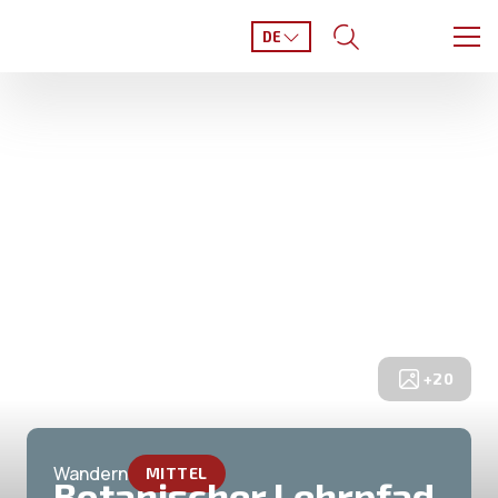
DE
+
20
Wandern
MITTEL
Botanischer Lehrpfad