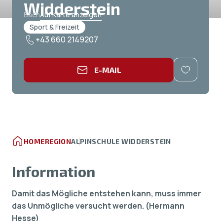
Widderstein
Bach
Auf Karte anzeigen
Sport & Freizeit
+43 660 2149207
E-MAIL
HOME
REGION
ALPINSCHULE WIDDERSTEIN
Information
Damit das Mögliche entstehen kann, muss immer
das Unmögliche versucht werden. (Hermann
Hesse)