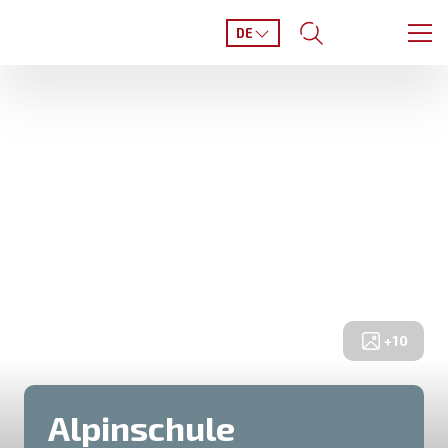
DE
+
10
Alpinschule